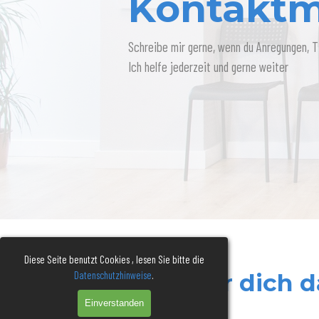
Kontaktm
Schreibe mir gerne, wenn du Anregungen, T
Ich helfe jederzeit und gerne weiter
Diese Seite benutzt Cookies , lesen Sie bitte die
Datenschutzhinweise
Jederzeit für dich d
.
Einverstanden